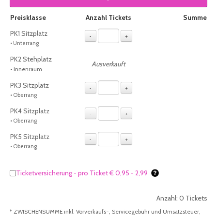
Auswahl von Tickets pro Preiskategorie, sofern verfügbar
Preisklasse
Anzahl Tickets
Summe
PK1 Sitzplatz
-
+
• Unterrang
PK2 Stehplatz
Ausverkauft
• Innenraum
PK3 Sitzplatz
-
+
• Oberrang
PK4 Sitzplatz
-
+
• Oberrang
PK5 Sitzplatz
-
+
• Oberrang
Ticketversicherung - pro Ticket € 0,95 - 2,99
Anzahl:
0
Tickets
* ZWISCHENSUMME inkl. Vorverkaufs-, Servicegebühr und Umsatzsteuer,